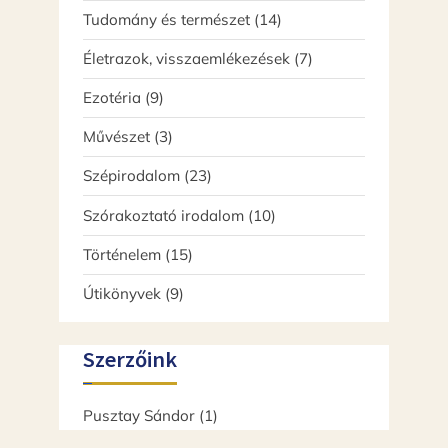
termék
14
Tudomány és természet
14
termék
7
Életrazok, visszaemlékezések
7
termék
9
Ezotéria
9
termék
3
Művészet
3
termék
23
Szépirodalom
23
termék
10
Szórakoztató irodalom
10
termék
15
Történelem
15
termék
9
Útikönyvek
9
termék
Szerzőink
Pusztay Sándor
(1)