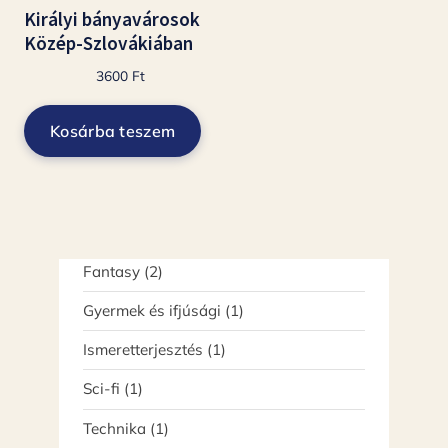
Királyi bányavárosok
Közép-Szlovákiában
3600
Ft
Kosárba teszem
2
Fantasy
2
termék
1
Gyermek és ifjúsági
1
termék
1
Ismeretterjesztés
1
termék
1
Sci-fi
1
termék
1
Technika
1