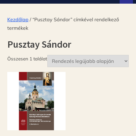
d
ó
Kezdőlap
/ “Pusztay Sándor” címkével rendelkező
termékek
Pusztay Sándor
Összesen 1 találat