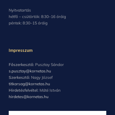
Nyitvatartás
hétfő – csütörtök: 8:30–16 óráig
péntek: 8:30–15 óráig
Impresszum
Főszerkesztő:
Pusztay Sándor
s.pusztay@kornetas.hu
Szerkesztő:
Nagy József
titkarsag@kornetas.hu
Hirdetésfelvétel:
Máté István
hirdetes@kornetas.hu