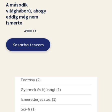
A második
világháború, ahogy
eddig még nem
ismerte
4900
Ft
Kosárba teszem
2
Fantasy
2
termék
1
Gyermek és ifjúsági
1
termék
1
Ismeretterjesztés
1
termék
1
Sci-fi
1