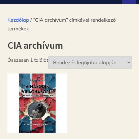
d
ó
Kezdőlap
/ “CIA archívum” címkével rendelkező
termékek
CIA archívum
Összesen 1 találat