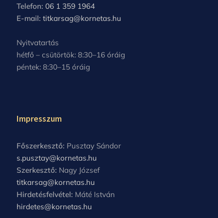
Telefon:
06 1 359 1964
E-mail:
titkarsag@kornetas.hu
Nyitvatartás
hétfő – csütörtök: 8:30–16 óráig
péntek: 8:30–15 óráig
Impresszum
Főszerkesztő:
Pusztay Sándor
s.pusztay@kornetas.hu
Szerkesztő:
Nagy József
titkarsag@kornetas.hu
Hirdetésfelvétel:
Máté István
hirdetes@kornetas.hu