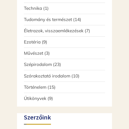
termék
1
Technika
1
termék
14
Tudomány és természet
14
termék
7
Életrazok, visszaemlékezések
7
termék
9
Ezotéria
9
termék
3
Művészet
3
termék
23
Szépirodalom
23
termék
10
Szórakoztató irodalom
10
termék
15
Történelem
15
termék
9
Útikönyvek
9
termék
Szerzőink