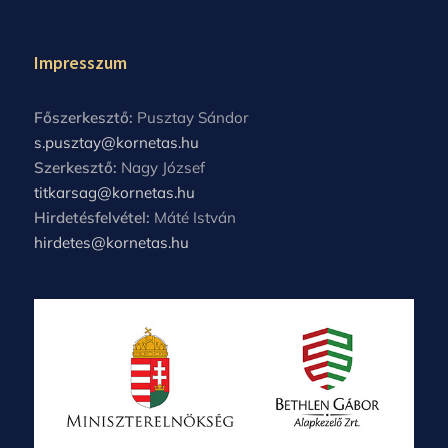
Impresszum
Főszerkesztő:
Pusztay Sándor
s.pusztay@kornetas.hu
Szerkesztő:
Nagy József
titkarsag@kornetas.hu
Hirdetésfelvétel:
Máté István
hirdetes@kornetas.hu