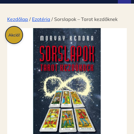
d
ó
Kezdőlap
/
Ezotéria
/ Sorslapok – Tarot kezdőknek
Akció!