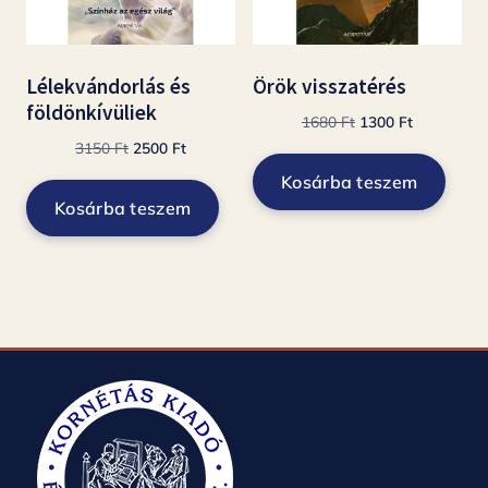
Lélekvándorlás és
Örök visszatérés
földönkívüliek
Original
Current
1680
Ft
1300
Ft
Original
Current
price
price
3150
Ft
2500
Ft
price
price
was:
is:
Kosárba teszem
was:
is:
1680 Ft.
1300 Ft.
Kosárba teszem
3150 Ft.
2500 Ft.