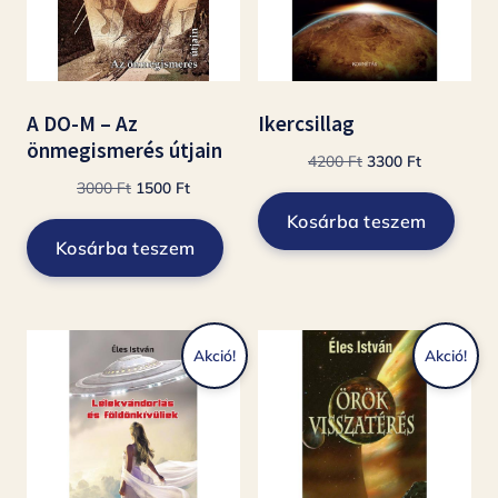
A DO-M – Az
Ikercsillag
önmegismerés útjain
Original
Current
4200
Ft
3300
Ft
Original
Current
price
price
3000
Ft
1500
Ft
price
price
was:
is:
Kosárba teszem
was:
is:
4200 Ft.
3300 Ft.
Kosárba teszem
3000 Ft.
1500 Ft.
Akció!
Akció!