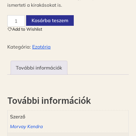
ismerteti a kirakásokat is.
Sorslapok
Kosárba teszem
-
Add to Wishlist
Tarot
kezdőknek
Kategória:
Ezotéria
mennyiség
További információk
További információk
Szerző
Morvay Kendra