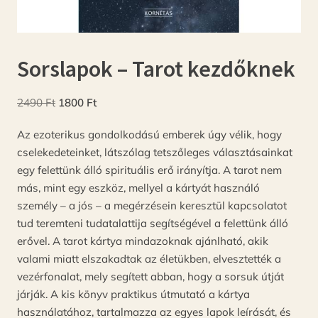
Sorslapok – Tarot kezdőknek
Original
Current
2490
Ft
1800
Ft
price
price
Az ezoterikus gondolkodású emberek úgy vélik, hogy
was:
is:
cselekedeteinket, látszólag tetszőleges választásainkat
2490 Ft.
1800 Ft.
egy felettünk álló spirituális erő irányítja. A tarot nem
más, mint egy eszköz, mellyel a kártyát használó
személy – a jós – a megérzésein keresztül kapcsolatot
tud teremteni tudatalattija segítségével a felettünk álló
erővel. A tarot kártya mindazoknak ajánlható, akik
valami miatt elszakadtak az életükben, elvesztették a
vezérfonalat, mely segített abban, hogy a sorsuk útját
járják. A kis könyv praktikus útmutató a kártya
használatához, tartalmazza az egyes lapok leírását, és