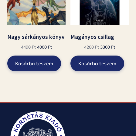
Nagy sárkányos könyv
Magányos csillag
Original
Current
Original
Current
4490
Ft
4000
Ft
4200
Ft
3300
Ft
price
price
price
price
was:
is:
was:
is:
Kosárba teszem
Kosárba teszem
4490 Ft.
4000 Ft.
4200 Ft.
3300 Ft.