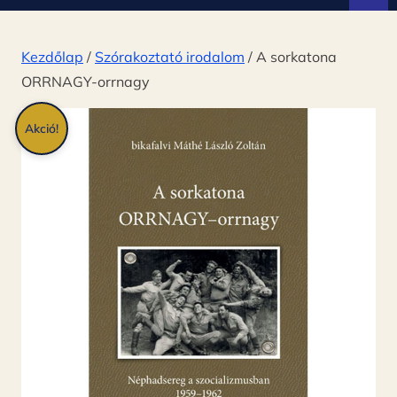
d
ó
Kezdőlap
/
Szórakoztató irodalom
/ A sorkatona
ORRNAGY-orrnagy
Akció!