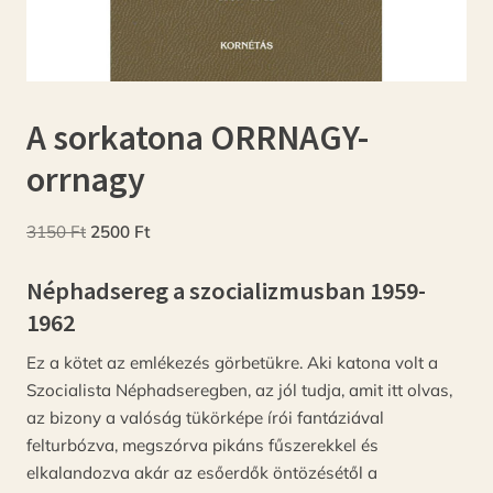
A sorkatona ORRNAGY-
orrnagy
Original
Current
3150
Ft
2500
Ft
price
price
Néphadsereg a szocializmusban 1959-
was:
is:
3150 Ft.
2500 Ft.
1962
Ez a kötet az emlékezés görbetükre. Aki katona volt a
Szocialista Néphadseregben, az jól tudja, amit itt olvas,
az bizony a valóság tükörképe írói fantáziával
felturbózva, megszórva pikáns fűszerekkel és
elkalandozva akár az esőerdők öntözésétől a