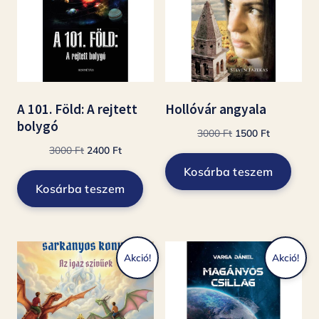
A 101. Föld: A rejtett
Hollóvár angyala
bolygó
Original
Current
3000
Ft
1500
Ft
Original
Current
price
price
3000
Ft
2400
Ft
price
price
was:
is:
Kosárba teszem
was:
is:
3000 Ft.
1500 Ft.
Kosárba teszem
3000 Ft.
2400 Ft.
Akció!
Akció!