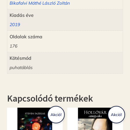
Bikafalvi Máthé László Zoltán
Kiadás éve
2019
Oldalak száma
176
Kötésmód
puhatáblás
Kapcsolódó termékek
Akció!
Akció!