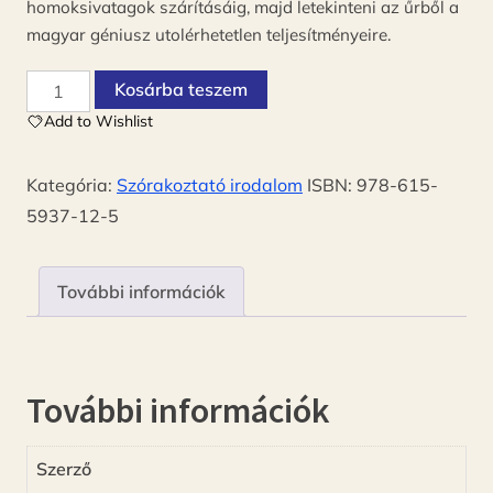
homoksivatagok szárításáig, majd letekinteni az űrből a
magyar géniusz utolérhetetlen teljesítményeire.
A
Kosárba teszem
sorkatona
Add to Wishlist
ORRNAGY-
orrnagy
Kategória:
Szórakoztató irodalom
ISBN:
978-615-
mennyiség
5937-12-5
További információk
További információk
Szerző