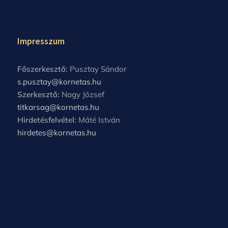
Impresszum
Főszerkesztő:
Pusztay Sándor
s.pusztay@kornetas.hu
Szerkesztő:
Nagy József
titkarsag@kornetas.hu
Hirdetésfelvétel:
Máté István
hirdetes@kornetas.hu