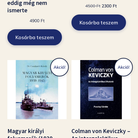
eddig még nem
Original
Current
4500
Ft
2300
Ft
ismerte
price
price
was:
is:
4900
Ft
Kosárba teszem
4500 Ft.
2300 Ft.
Kosárba teszem
Akció!
Akció!
Magyar királyi
Colman von Keviczky –