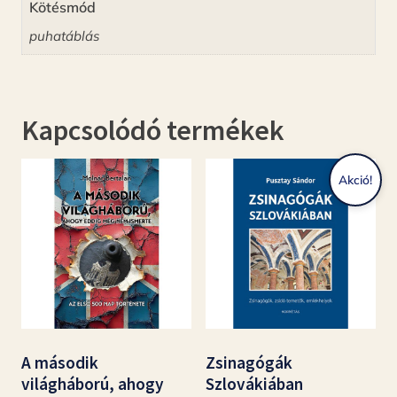
Kötésmód
puhatáblás
Kapcsolódó termékek
Akció!
A második
Zsinagógák
világháború, ahogy
Szlovákiában