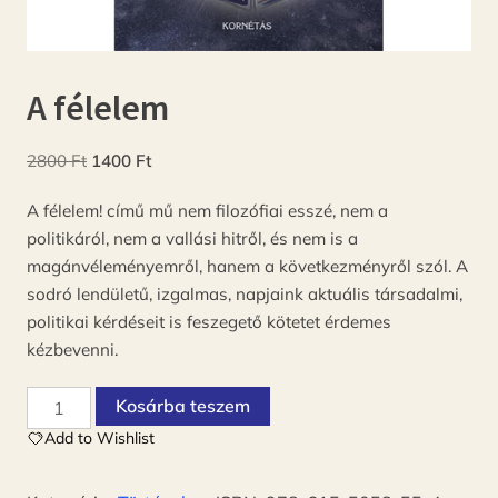
A félelem
Original
Current
2800
Ft
1400
Ft
price
price
A félelem! című mű nem filozófiai esszé, nem a
was:
is:
politikáról, nem a vallási hitről, és nem is a
2800 Ft.
1400 Ft.
magánvéleményemről, hanem a következményről szól. A
sodró lendületű, izgalmas, napjaink aktuális társadalmi,
politikai kérdéseit is feszegető kötetet érdemes
kézbevenni.
A
Kosárba teszem
félelem
Add to Wishlist
mennyiség