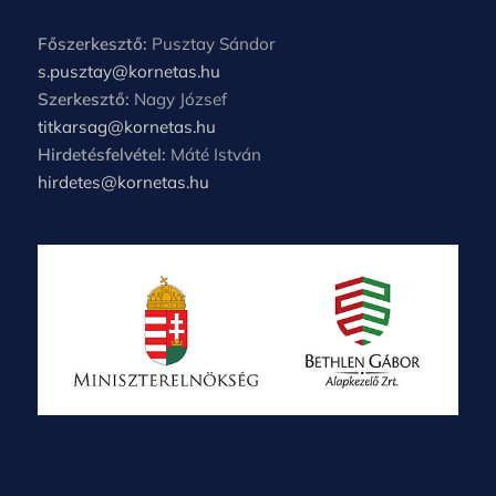
Főszerkesztő:
Pusztay Sándor
s.pusztay@kornetas.hu
Szerkesztő:
Nagy József
titkarsag@kornetas.hu
Hirdetésfelvétel:
Máté István
hirdetes@kornetas.hu