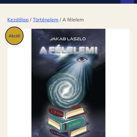
d
ó
Kezdőlap
/
Történelem
/ A félelem
Akció!