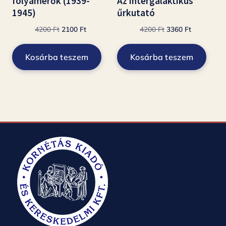
folyamerők (1939-
Az intergalaktikus
1945)
űrkutató
Original
Current
Original
Current
4200
Ft
2100
Ft
4200
Ft
3360
Ft
price
price
price
price
was:
is:
was:
is:
Kosárba teszem
Kosárba teszem
4200 Ft.
2100 Ft.
4200 Ft.
3360 Ft.