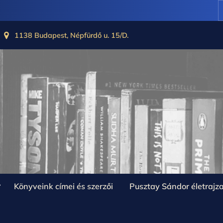
1138 Budapest, Népfürdő u. 15/D.
oggle
Könyveink címei és szerzői
Pusztay Sándor életrajz
ub-
enu