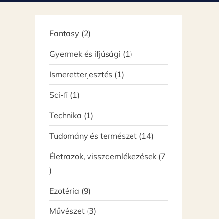
ó
2
Fantasy
2
termék
1
Gyermek és ifjúsági
1
termék
1
Ismeretterjesztés
1
termék
1
Sci-fi
1
termék
1
Technika
1
termék
14
Tudomány és természet
14
termék
Életrazok, visszaemlékezések
7
7
termék
9
Ezotéria
9
termék
3
Művészet
3