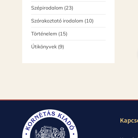
termék
23
Szépirodalom
23
termék
10
Szórakoztató irodalom
10
termék
15
Történelem
15
termék
9
Útikönyvek
9
termék
Kapcs