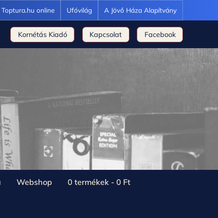
Toptura.hu online
Ufóvilág
A Jövő Háza Alapítvány
Kornétás Kiadó
Kapcsolat
Facebook
a
Webshop
0 termékek
0 Ft