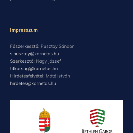
Impresszum
Főszerkesztő:
Pusztay Sándor
s.pusztay@kornetas.hu
Szerkesztő:
Nagy József
titkarsag@kornetas.hu
Hirdetésfelvétel:
Máté István
hirdetes@kornetas.hu