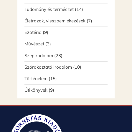
termék
14
Tudomány és természet
14
termék
7
Életrazok, visszaemlékezések
7
termék
9
Ezotéria
9
termék
3
Művészet
3
termék
23
Szépirodalom
23
termék
10
Szórakoztató irodalom
10
termék
15
Történelem
15
termék
9
Útikönyvek
9
termék