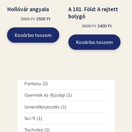
Hollóvár angyala
A 101. Föld: A rejtett
bolygó
Original
Current
3000
Ft
1500
Ft
price
price
Original
Current
3000
Ft
2400
Ft
was:
is:
price
price
Kosárba teszem
3000 Ft.
1500 Ft.
was:
is:
Kosárba teszem
3000 Ft.
2400 Ft.
2
Fantasy
2
termék
1
Gyermek és ifjúsági
1
termék
1
Ismeretterjesztés
1
termék
1
Sci-fi
1
termék
1
Technika
1