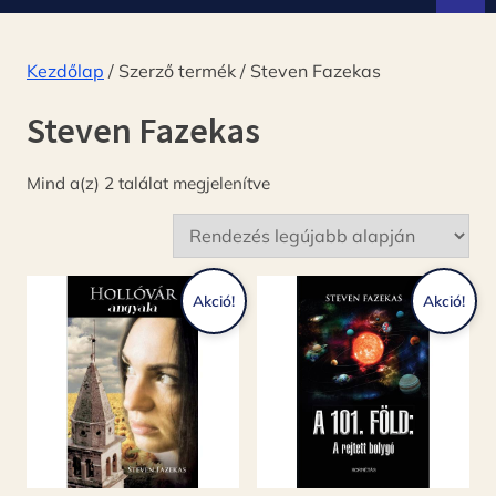
d
ó
Kezdőlap
/ Szerző termék / Steven Fazekas
Steven Fazekas
Sorted
Mind a(z) 2 találat megjelenítve
by
latest
Akció!
Akció!