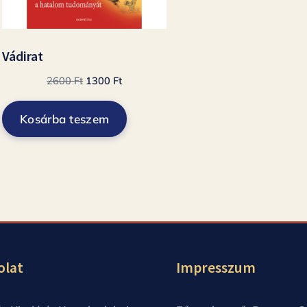
Vádirat
Original
Current
2600
Ft
1300
Ft
price
price
was:
is:
Kosárba teszem
2600 Ft.
1300 Ft.
olat
Impresszum