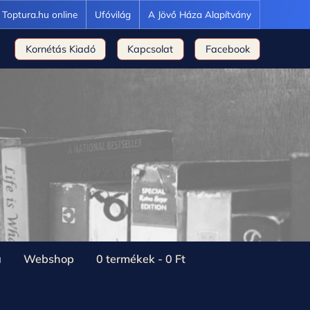
Toptura.hu online
Ufóvilág
A Jövő Háza Alapítvány
Kornétás Kiadó
Kapcsolat
Facebook
a
Webshop
0 termékek
0 Ft