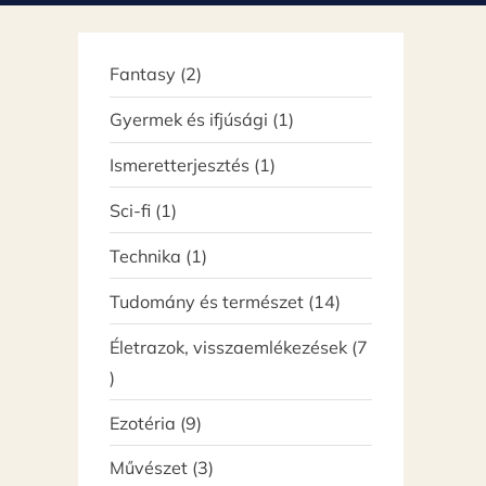
ó
2
Fantasy
2
termék
1
Gyermek és ifjúsági
1
termék
1
Ismeretterjesztés
1
termék
1
Sci-fi
1
termék
1
Technika
1
termék
14
Tudomány és természet
14
termék
Életrazok, visszaemlékezések
7
7
termék
9
Ezotéria
9
termék
3
Művészet
3