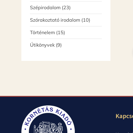
termék
23
Szépirodalom
23
termék
10
Szórakoztató irodalom
10
termék
15
Történelem
15
termék
9
Útikönyvek
9
termék
Kapcs