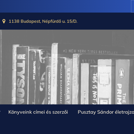
1138 Budapest, Népfürdő u. 15/D.
oggle
Könyveink címei és szerzői
Pusztay Sándor életrajz
ub-
enu