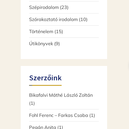
termék
23
Szépirodalom
23
termék
10
Szórakoztató irodalom
10
termék
15
Történelem
15
termék
9
Útikönyvek
9
termék
Szerzőink
Bikafalvi Máthé László Zoltán
(1)
Fohl Ferenc – Farkas Csaba
(1)
Pegán Anita
(1)