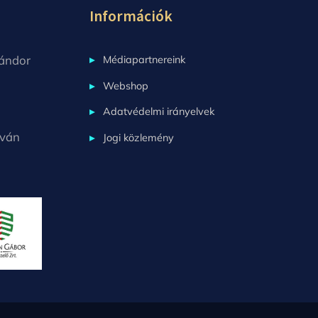
Információk
ándor
Médiapartnereink
Webshop
Adatvédelmi irányelvek
tván
Jogi közlemény