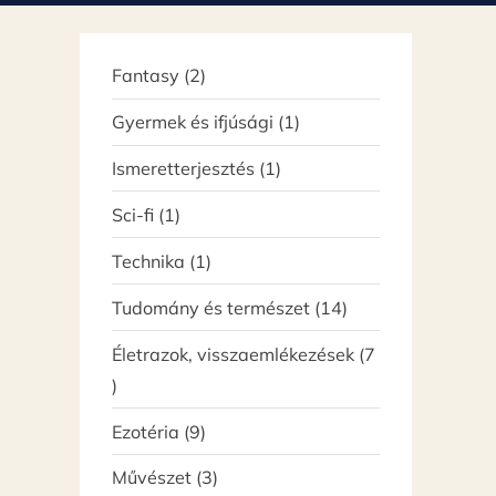
ó
2
Fantasy
2
termék
1
Gyermek és ifjúsági
1
termék
1
Ismeretterjesztés
1
termék
1
Sci-fi
1
termék
1
Technika
1
termék
14
Tudomány és természet
14
termék
Életrazok, visszaemlékezések
7
7
termék
9
Ezotéria
9
termék
3
Művészet
3