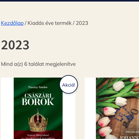
Kezdőlap
/ Kiadás éve termék / 2023
2023
Sorted
Mind a(z) 6 találat megjelenítve
by
latest
Akció!