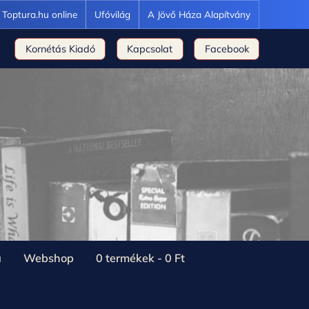
Toptura.hu online
Ufóvilág
A Jövő Háza Alapítvány
Kornétás Kiadó
Kapcsolat
Facebook
a
Webshop
0 termékek
0 Ft