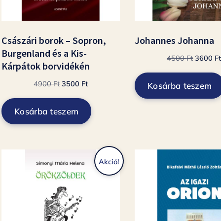
Császári borok – Sopron,
Johannes Johanna
Burgenland és a Kis-
Original
4500
Ft
3600
F
Kárpátok borvidékén
price
was:
Original
Current
4900
Ft
3500
Ft
Kosárba teszem
4500 Ft
price
price
was:
is:
Kosárba teszem
4900 Ft.
3500 Ft.
Akció!