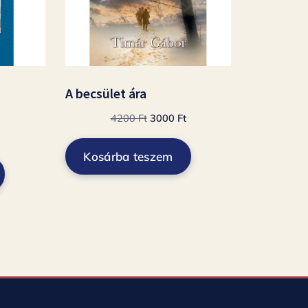
A becsület ára
Original
Current
4200
Ft
3000
Ft
price
price
Current
t
was:
is:
price
Kosárba teszem
4200 Ft.
3000 Ft.
is:
.
3360 Ft.