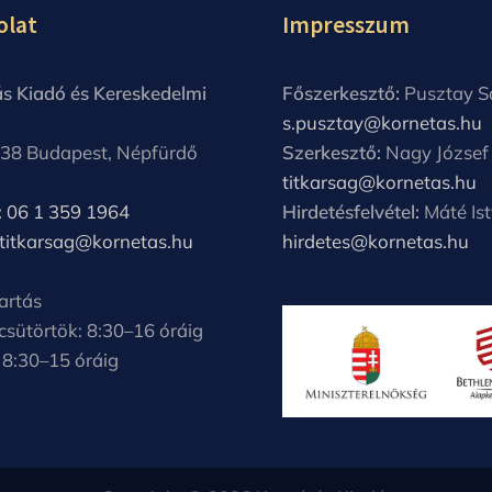
olat
Impresszum
s Kiadó és Kereskedelmi
Főszerkesztő:
Pusztay S
s.pusztay@kornetas.hu
38 Budapest, Népfürdő
Szerkesztő:
Nagy József
titkarsag@kornetas.hu
:
06 1 359 1964
Hirdetésfelvétel:
Máté Is
titkarsag@kornetas.hu
hirdetes@kornetas.hu
artás
 csütörtök: 8:30–16 óráig
 8:30–15 óráig