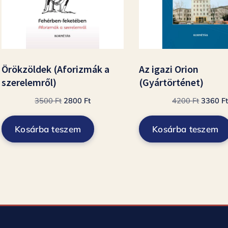
Örökzöldek (Aforizmák a
Az igazi Orion
szerelemről)
(Gyártörténet)
Original
Current
Original
3500
Ft
2800
Ft
4200
Ft
3360
F
price
price
price
was:
is:
was:
Kosárba teszem
Kosárba teszem
3500 Ft.
2800 Ft.
4200 Ft