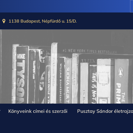
1138 Budapest, Népfürdő u. 15/D.
oggle
Könyveink címei és szerzői
Pusztay Sándor életrajz
ub-
enu