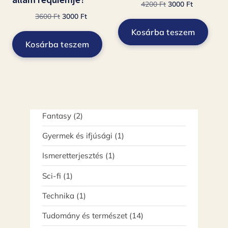
Original
Current
4200
Ft
3000
Ft
Original
Current
price
price
3600
Ft
3000
Ft
price
price
was:
is:
Kosárba teszem
was:
is:
4200 Ft.
3000 Ft.
Kosárba teszem
3600 Ft.
3000 Ft.
2
Fantasy
2
termék
1
Gyermek és ifjúsági
1
termék
1
Ismeretterjesztés
1
termék
1
Sci-fi
1
termék
1
Technika
1
termék
14
Tudomány és természet
14