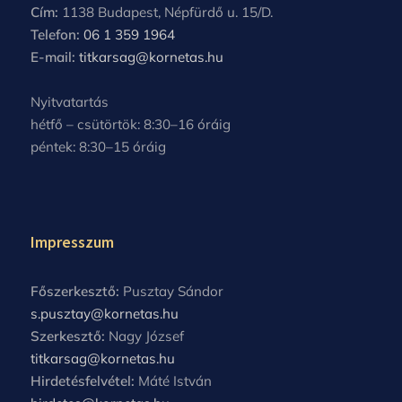
Cím:
1138 Budapest, Népfürdő u. 15/D.
Telefon:
06 1 359 1964
E-mail:
titkarsag@kornetas.hu
Nyitvatartás
hétfő – csütörtök: 8:30–16 óráig
péntek: 8:30–15 óráig
Impresszum
Főszerkesztő:
Pusztay Sándor
s.pusztay@kornetas.hu
Szerkesztő:
Nagy József
titkarsag@kornetas.hu
Hirdetésfelvétel:
Máté István