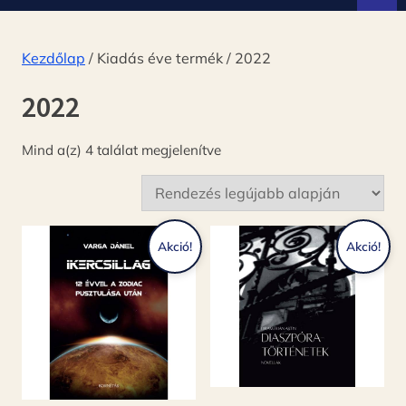
d
ó
Kezdőlap
/ Kiadás éve termék / 2022
2022
Sorted
Mind a(z) 4 találat megjelenítve
by
latest
Akció!
Akció!