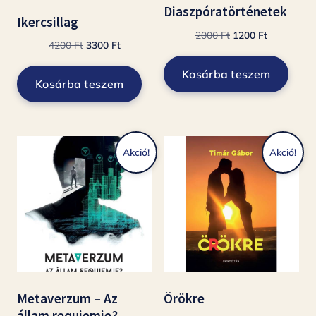
Diaszpóratörténetek
Ikercsillag
Original
Current
2000
Ft
1200
Ft
Original
Current
4200
Ft
3300
Ft
price
price
price
price
was:
is:
Kosárba teszem
was:
is:
Kosárba teszem
2000 Ft.
1200 Ft.
4200 Ft.
3300 Ft.
Akció!
Akció!
Metaverzum – Az
Örökre
állam requiemje?