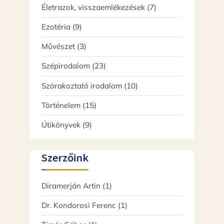
termék
7
Életrazok, visszaemlékezések
7
termék
9
Ezotéria
9
termék
3
Művészet
3
termék
23
Szépirodalom
23
termék
10
Szórakoztató irodalom
10
termék
15
Történelem
15
termék
9
Útikönyvek
9
termék
Szerzőink
Diramerján Artin
(1)
Dr. Kondorosi Ferenc
(1)