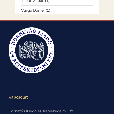
Timár Gábor
(1)
Varga Dániel
(1)
Kapcsolat
Kornétás Kiadó és Kereskedelmi Kft.