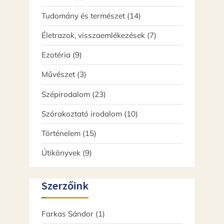
termék
14
Tudomány és természet
14
termék
7
Életrazok, visszaemlékezések
7
termék
9
Ezotéria
9
termék
3
Művészet
3
termék
23
Szépirodalom
23
termék
10
Szórakoztató irodalom
10
termék
15
Történelem
15
termék
9
Útikönyvek
9
termék
Szerzőink
Farkas Sándor
(1)