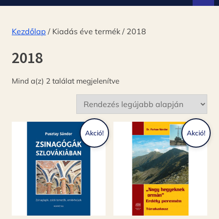
d
ó
Kezdőlap
/ Kiadás éve termék / 2018
2018
Sorted
Mind a(z) 2 találat megjelenítve
by
latest
Akció!
Akció!