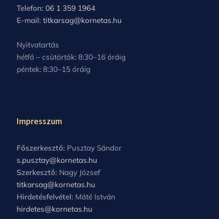
Telefon:
06 1 359 1964
E-mail:
titkarsag@kornetas.hu
Nyitvatartás
hétfő – csütörtök: 8:30–16 óráig
péntek: 8:30–15 óráig
Impresszum
Főszerkesztő:
Pusztay Sándor
s.pusztay@kornetas.hu
Szerkesztő:
Nagy József
titkarsag@kornetas.hu
Hirdetésfelvétel:
Máté István
hirdetes@kornetas.hu