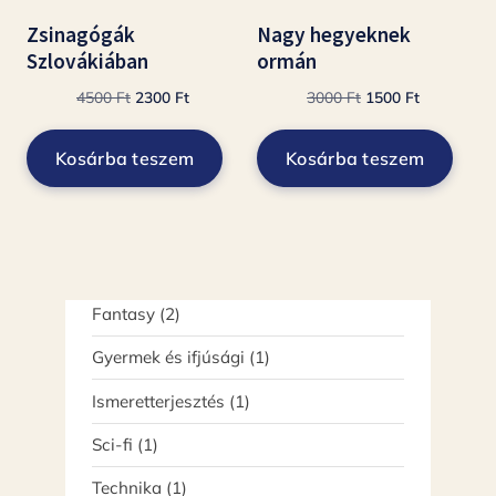
Zsinagógák
Nagy hegyeknek
Szlovákiában
ormán
Original
Current
Original
Current
4500
Ft
2300
Ft
3000
Ft
1500
Ft
price
price
price
price
was:
is:
was:
is:
Kosárba teszem
Kosárba teszem
4500 Ft.
2300 Ft.
3000 Ft.
1500 Ft.
2
Fantasy
2
termék
1
Gyermek és ifjúsági
1
termék
1
Ismeretterjesztés
1
termék
1
Sci-fi
1
termék
1
Technika
1